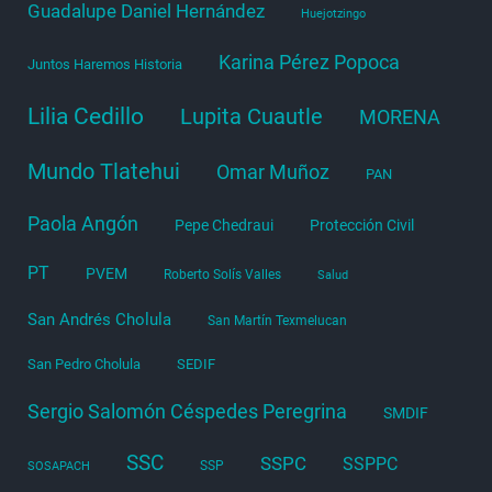
Guadalupe Daniel Hernández
Huejotzingo
Karina Pérez Popoca
Juntos Haremos Historia
Lilia Cedillo
Lupita Cuautle
MORENA
Mundo Tlatehui
Omar Muñoz
PAN
Paola Angón
Pepe Chedraui
Protección Civil
PT
PVEM
Roberto Solís Valles
Salud
San Andrés Cholula
San Martín Texmelucan
San Pedro Cholula
SEDIF
Sergio Salomón Céspedes Peregrina
SMDIF
SSC
SSPC
SSPPC
SSP
SOSAPACH