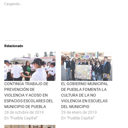
s
p
Cargando...
h
a
a
r
r
a
e
c
o
o
n
m
X
p
(
a
S
r
e
t
a
i
Relacionado
b
r
r
e
e
n
e
F
n
a
u
c
n
e
a
b
v
o
e
o
n
k
CONTINÚA TRABAJO DE
EL GOBIERNO MUNICIPAL
t
(
PREVENCIÓN DE
DE PUEBLA FOMENTA LA
a
S
n
e
VIOLENCIA Y ACOSO EN
CULTURA DE LA NO
a
a
ESPACIOS ESCOLARES DEL
VIOLENCIA EN ESCUELAS
n
b
u
r
MUNICIPIO DE PUEBLA
DEL MUNICIPIO
e
e
28 de octubre de 2019
29 de enero de 2019
v
e
a
n
En "Puebla Capital"
En "Puebla Capital"
)
u
n