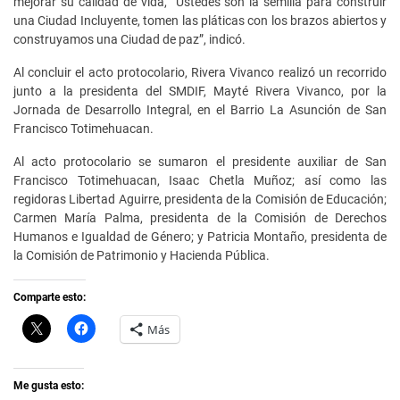
mejorar su calidad de vida, “Ustedes son la semilla para construir
una Ciudad Incluyente, tomen las pláticas con los brazos abiertos y
construyamos una Ciudad de paz”, indicó.
Al concluir el acto protocolario, Rivera Vivanco realizó un recorrido
junto a la presidenta del SMDIF, Mayté Rivera Vivanco, por la
Jornada de Desarrollo Integral, en el Barrio La Asunción de San
Francisco Totimehuacan.
Al acto protocolario se sumaron el presidente auxiliar de San
Francisco Totimehuacan, Isaac Chetla Muñoz; así como las
regidoras Libertad Aguirre, presidenta de la Comisión de Educación;
Carmen María Palma, presidenta de la Comisión de Derechos
Humanos e Igualdad de Género; y Patricia Montaño, presidenta de
la Comisión de Patrimonio y Hacienda Pública.
Comparte esto:
C
H
Más
l
a
i
z
c
c
k
l
t
i
Me gusta esto:
o
c