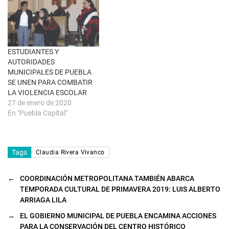
a
v
e
n
t
a
n
a
ESTUDIANTES Y
n
u
AUTORIDADES
e
MUNICIPALES DE PUEBLA
v
a
SE UNEN PARA COMBATIR
)
LA VIOLENCIA ESCOLAR
27 de enero de 2020
En "Puebla Capital"
Tags
Claudia Rivera Vivanco
←
COORDINACIÓN METROPOLITANA TAMBIÉN ABARCA
TEMPORADA CULTURAL DE PRIMAVERA 2019: LUIS ALBERTO
ARRIAGA LILA
→
EL GOBIERNO MUNICIPAL DE PUEBLA ENCAMINA ACCIONES
PARA LA CONSERVACIÓN DEL CENTRO HISTÓRICO