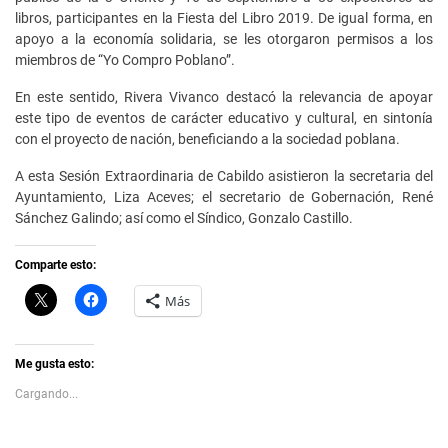
libros, participantes en la Fiesta del Libro 2019. De igual forma, en
apoyo a la economía solidaria, se les otorgaron permisos a los
miembros de “Yo Compro Poblano”.
En este sentido, Rivera Vivanco destacó la relevancia de apoyar
este tipo de eventos de carácter educativo y cultural, en sintonía
con el proyecto de nación, beneficiando a la sociedad poblana.
A esta Sesión Extraordinaria de Cabildo asistieron la secretaria del
Ayuntamiento, Liza Aceves; el secretario de Gobernación, René
Sánchez Galindo; así como el Síndico, Gonzalo Castillo.
Comparte esto:
C
H
Más
l
a
i
z
c
c
k
l
t
i
Me gusta esto:
o
c
s
p
Cargando...
h
a
a
r
r
a
e
c