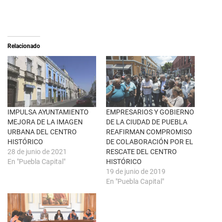
o
o
n
m
X
p
(
a
S
r
e
t
a
i
Relacionado
b
r
r
e
e
n
e
F
n
a
u
c
n
e
a
b
v
o
e
o
n
k
IMPULSA AYUNTAMIENTO
EMPRESARIOS Y GOBIERNO
t
(
MEJORA DE LA IMAGEN
DE LA CIUDAD DE PUEBLA
a
S
n
e
URBANA DEL CENTRO
REAFIRMAN COMPROMISO
a
a
HISTÓRICO
DE COLABORACIÓN POR EL
n
b
u
r
28 de junio de 2021
RESCATE DEL CENTRO
e
e
En "Puebla Capital"
HISTÓRICO
v
e
a
n
19 de junio de 2019
)
u
En "Puebla Capital"
n
a
v
e
n
t
a