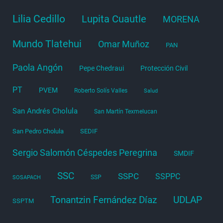
Lilia Cedillo
Lupita Cuautle
MORENA
Mundo Tlatehui
Omar Muñoz
PAN
Paola Angón
Pepe Chedraui
Protección Civil
PT
PVEM
Roberto Solís Valles
Salud
San Andrés Cholula
San Martín Texmelucan
San Pedro Cholula
SEDIF
Sergio Salomón Céspedes Peregrina
SMDIF
SSC
SSPC
SSPPC
SSP
SOSAPACH
Tonantzin Fernández Díaz
UDLAP
SSPTM