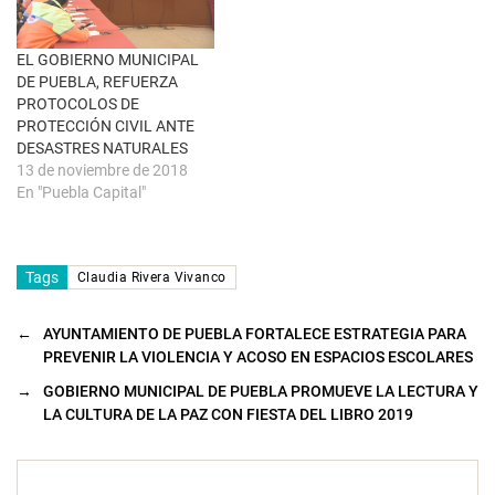
n
a
n
u
EL GOBIERNO MUNICIPAL
e
DE PUEBLA, REFUERZA
v
a
PROTOCOLOS DE
)
PROTECCIÓN CIVIL ANTE
DESASTRES NATURALES
13 de noviembre de 2018
En "Puebla Capital"
Tags
Claudia Rivera Vivanco
←
AYUNTAMIENTO DE PUEBLA FORTALECE ESTRATEGIA PARA
PREVENIR LA VIOLENCIA Y ACOSO EN ESPACIOS ESCOLARES
→
GOBIERNO MUNICIPAL DE PUEBLA PROMUEVE LA LECTURA Y
LA CULTURA DE LA PAZ CON FIESTA DEL LIBRO 2019