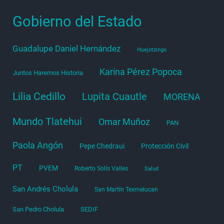
Gobierno del Estado
Guadalupe Daniel Hernández
Huejotzingo
Karina Pérez Popoca
Juntos Haremos Historia
Lilia Cedillo
Lupita Cuautle
MORENA
Mundo Tlatehui
Omar Muñoz
PAN
Paola Angón
Pepe Chedraui
Protección Civil
PT
PVEM
Roberto Solís Valles
Salud
San Andrés Cholula
San Martín Texmelucan
San Pedro Cholula
SEDIF