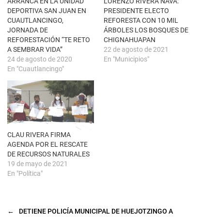
n
k
ARRANCA EN LA UNIDAD
LORENZO RIVERA NAVA:
t
(
DEPORTIVA SAN JUAN EN
PRESIDENTE ELECTO
a
S
n
e
CUAUTLANCINGO,
REFORESTA CON 10 MIL
a
a
JORNADA DE
ÁRBOLES LOS BOSQUES DE
n
b
u
r
REFORESTACIÓN “TE RETO
CHIGNAHUAPAN
e
e
A SEMBRAR VIDA”
22 de agosto de 2021
v
e
a
n
24 de agosto de 2020
En "Municipios"
)
u
En "Cuautlancingo"
n
a
v
e
n
t
a
n
a
n
u
CLAU RIVERA FIRMA
e
AGENDA POR EL RESCATE
v
a
DE RECURSOS NATURALES
)
19 de mayo de 2021
En "Política"
←
DETIENE POLICÍA MUNICIPAL DE HUEJOTZINGO A