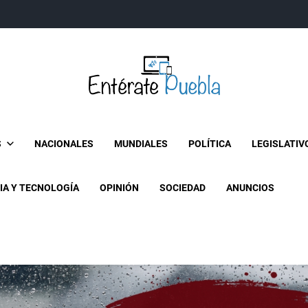
Entérate Puebla
Más que buenas noticias… Un enfoque a la verdader
S
NACIONALES
MUNDIALES
POLÍTICA
LEGISLATIV
IA Y TECNOLOGÍA
OPINIÓN
SOCIEDAD
ANUNCIOS