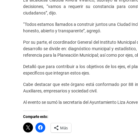
decisiones, “vamos a requerir su constancia para cons
ciudadanos”, dijo.
“Todos estamos llamados a construir juntos una Ciudad Inclu
honesto, abierto y transparente”, agregó.
Por su parte, el coordinador General del Instituto Municipal
desarrollo se divide en: diagnóstico municipal y estadístico
referencia para la Planeación Municipal; así como por ejes, o
Detalló que para contribuir a los objetivos de los ejes, el
específicos que integran estos ejes.
Cabe destacar que este órgano está conformado por 88 inte
Auxiliares, empresarios y sociedad civil.
Al evento se sumó la secretaria del Ayuntamiento Liza Aceves
Comparte esto:
C
H
Más
l
a
i
z