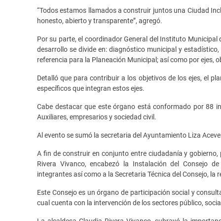
“Todos estamos llamados a construir juntos una Ciudad Inclu
honesto, abierto y transparente”, agregó.
Por su parte, el coordinador General del Instituto Municipal
desarrollo se divide en: diagnóstico municipal y estadístico
referencia para la Planeación Municipal; así como por ejes, o
Detalló que para contribuir a los objetivos de los ejes, el
específicos que integran estos ejes.
Cabe destacar que este órgano está conformado por 88 inte
Auxiliares, empresarios y sociedad civil.
Al evento se sumó la secretaria del Ayuntamiento Liza Aceves
A fin de construir en conjunto entre ciudadanía y gobierno,
Rivera Vivanco, encabezó la Instalación del Consejo 
integrantes así como a la Secretaria Técnica del Consejo, la 
Este Consejo es un órgano de participación social y consulta
cual cuenta con la intervención de los sectores público, socia
La alcaldesa Claudia Rivera Vivanco, subrayó la importanc