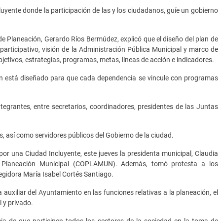
yente donde la participación de las y los ciudadanos, guíe un gobierno
 de Planeación, Gerardo Ríos Bermúdez, explicó que el diseño del plan de
, participativo, visión de la Administración Pública Municipal y marco de
bjetivos, estrategias, programas, metas, líneas de acción e indicadores.
 plan está diseñado para que cada dependencia se vincule con programas
grantes, entre secretarios, coordinadores, presidentes de las Juntas
, así como servidores públicos del Gobierno de la ciudad.
 por una Ciudad Incluyente, este jueves la presidenta municipal, Claudia
de Planeación Municipal (COPLAMUN). Además, tomó protesta a los
regidora María Isabel Cortés Santiago.
 auxiliar del Ayuntamiento en las funciones relativas a la planeación, el
l y privado.
ia de que participen todos los sectores de la sociedad en la toma de