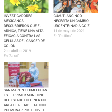
n
e
a
b
v
o
e
o
n
k
INVESTIGADORES
CUAUTLANCINGO
t
(
MEXICANOS
NECESITA UN CAMBIO
a
S
n
e
DESCUBRIERON QUE EL
URGENTE: NADIA GOIZ
a
a
ÁRNICA, TIENE UNA ALTA
11 de mayo de 2021
n
b
u
r
EFICACIA CONTRA LAS
En "Política"
e
e
CÉLULAS DEL CÁNCER DE
v
e
a
n
COLÓN
)
u
2 de abril de 2019
n
a
En "Salud"
v
e
n
t
a
n
a
n
u
e
SAN MARTÍN TEXMELUCAN
v
a
ES EL PRIMER MUNICIPIO
)
DEL ESTADO EN TENER UN
ÁREA DE REHABILITACIÓN
PULMONAR POST- COVID