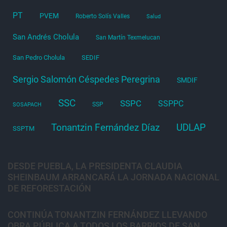
PT
PVEM
Roberto Solís Valles
Salud
San Andrés Cholula
San Martín Texmelucan
San Pedro Cholula
SEDIF
Sergio Salomón Céspedes Peregrina
SMDIF
SSC
SSPC
SSPPC
SSP
SOSAPACH
Tonantzin Fernández Díaz
UDLAP
SSPTM
DESDE PUEBLA, LA PRESIDENTA CLAUDIA
SHEINBAUM ARRANCARÁ LA JORNADA NACIONAL
DE REFORESTACIÓN
CONTINÚA TONANTZIN FERNÁNDEZ LLEVANDO
OBRA PÚBLICA A TODOS LOS BARRIOS DE SAN