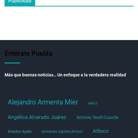
Publicidad
Entérate Puebla
Más que buenas noticias… Un enfoque a la verdadera realidad
Alejandro Armenta Mier
AMLO
Angélica Alvarado Juárez
Antonio Teutli Cuautle
Atlixco
Ariadna Ayala
Armando Aguirre Amaro