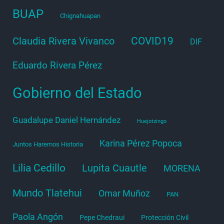
BUAP
Chignahuapan
COVID19
Claudia Rivera Vivanco
DIF
Eduardo Rivera Pérez
Gobierno del Estado
Guadalupe Daniel Hernández
Huejotzingo
Karina Pérez Popoca
Juntos Haremos Historia
Lilia Cedillo
Lupita Cuautle
MORENA
Mundo Tlatehui
Omar Muñoz
PAN
Paola Angón
Pepe Chedraui
Protección Civil