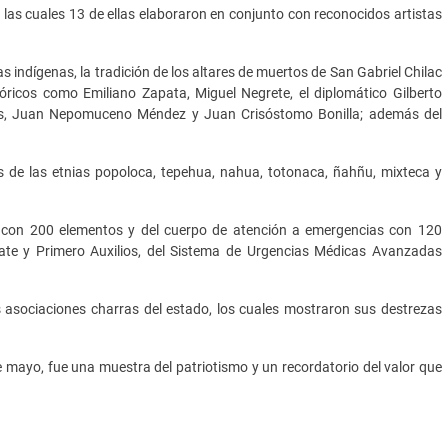
e las cuales 13 de ellas elaboraron en conjunto con reconocidos artistas
s indígenas, la tradición de los altares de muertos de San Gabriel Chilac
óricos como Emiliano Zapata, Miguel Negrete, el diplomático Gilberto
as, Juan Nepomuceno Méndez y Juan Crisóstomo Bonilla; además del
s de las etnias popoloca, tepehua, nahua, totonaca, ñahñu, mixteca y
a con 200 elementos y del cuerpo de atención a emergencias con 120
scate y Primero Auxilios, del Sistema de Urgencias Médicas Avanzadas
as asociaciones charras del estado, los cuales mostraron sus destrezas
 mayo, fue una muestra del patriotismo y un recordatorio del valor que