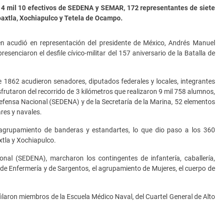
, 4 mil 10 efectivos de SEDENA y SEMAR, 172 representantes de siete
oaxtla, Xochiapulco y Tetela de Ocampo.
en acudió en representación del presidente de México, Andrés Manuel
senciaron el desfile cívico-militar del 157 aniversario de la Batalla de
 1862 acudieron senadores, diputados federales y locales, integrantes
sfrutaron del recorrido de 3 kilómetros que realizaron 9 mil 758 alumnos,
 Defensa Nacional (SEDENA) y de la Secretaría de la Marina, 52 elementos
ares y navales.
l agrupamiento de banderas y estandartes, lo que dio paso a los 360
xtla y Xochiapulco.
nal (SEDENA), marcharon los contingentes de infantería, caballería,
es de Enfermería y de Sargentos, el agrupamiento de Mujeres, el cuerpo de
ilaron miembros de la Escuela Médico Naval, del Cuartel General de Alto