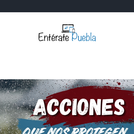
Entérate Puebla
Más que buenas noticias… Un enfoque a la verdader
S
NACIONALES
MUNDIALES
POLÍTICA
LEGISLATIV
IA Y TECNOLOGÍA
OPINIÓN
SOCIEDAD
ANUNCIOS