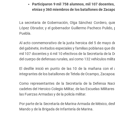
Participaron 9 mil 758 alumnos, mil 107 docentes
etnias y 360 miembros de los batallones de Zacap
La secretaria de Gobernación, Olga Sánchez Cordero, qui
López Obrador, y el gobernador Guillermo Pacheco Pulido, pre
Puebla.
Al acto conmemorativo de la justa heroica del 5 de mayo de
del gabinete, invitados especiales y familias poblanas que di
mil 107 docentes y 4 mil 10 efectivos de la Secretaría de la
del cuerpo de defensas rurales, así como 132 vehículos milit
El desfile inició en punto de las 10 de la mañana con e
integrantes de los batallones de Tetela de Ocampo, Zacapoa
Como representantes de la Secretaría de la Defensa Nacio
cadetes del Heroico Colegio Militar, de las Escuelas Militar
las Fuerzas Armadas y de la policía militar.
Por parte de la Secretaría de Marina-Armada de México, desf
Mando y de la Brigada de Infantería de Marina.