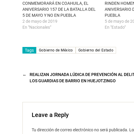
a
a
CONMEMORARÁ EN COAHUILA, EL
RINDEN HOMEN
n
b
u
r
ANIVERSARIO 157 DE LA BATALLA DEL
ANIVERSARIO D
e
e
5 DE MAYO Y NO EN PUEBLA
PUEBLA
v
e
a
n
2 de mayo de 2019
5 de mayo de 2
)
u
n
En "Nacionales"
En "Estado"
a
v
e
n
t
Tags
a
Gobierno de México
Gobierno del Estado
n
a
n
u
e
v
←
REALIZAN JORNADA LÚDICA DE PREVENCIÓN AL DELI
a
LOS GUARDIAS DE BARRIO EN HUEJOTZINGO
)
Leave a Reply
Tu dirección de correo electrónico no será publicada.
Lo