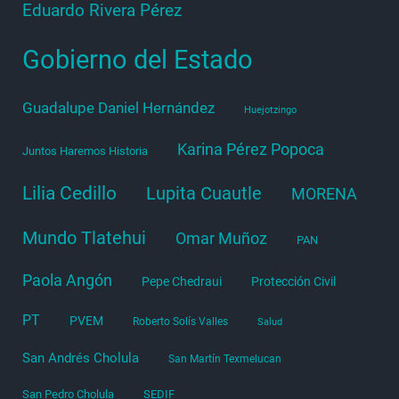
Eduardo Rivera Pérez
Gobierno del Estado
Guadalupe Daniel Hernández
Huejotzingo
Karina Pérez Popoca
Juntos Haremos Historia
Lilia Cedillo
Lupita Cuautle
MORENA
Mundo Tlatehui
Omar Muñoz
PAN
Paola Angón
Pepe Chedraui
Protección Civil
PT
PVEM
Roberto Solís Valles
Salud
San Andrés Cholula
San Martín Texmelucan
San Pedro Cholula
SEDIF