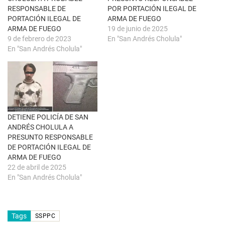
a
a
RESPONSABLE DE
POR PORTACIÓN ILEGAL DE
n
b
u
r
PORTACIÓN ILEGAL DE
ARMA DE FUEGO
e
e
ARMA DE FUEGO
19 de junio de 2025
v
e
a
n
9 de febrero de 2023
En "San Andrés Cholula"
)
u
En "San Andrés Cholula"
n
a
v
e
n
t
a
n
a
n
u
DETIENE POLICÍA DE SAN
e
ANDRÉS CHOLULA A
v
a
PRESUNTO RESPONSABLE
)
DE PORTACIÓN ILEGAL DE
ARMA DE FUEGO
22 de abril de 2025
En "San Andrés Cholula"
Tags
SSPPC