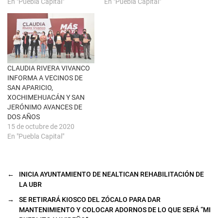
a
n
En "Puebla Capital"
En "Puebla Capital"
)
u
n
a
v
e
n
t
a
n
a
CLAUDIA RIVERA VIVANCO
n
u
INFORMA A VECINOS DE
e
SAN APARICIO,
v
a
XOCHIMEHUACÁN Y SAN
)
JERÓNIMO AVANCES DE
DOS AÑOS
15 de octubre de 2020
En "Puebla Capital"
←
INICIA AYUNTAMIENTO DE NEALTICAN REHABILITACIÓN DE
LA UBR
→
SE RETIRARÁ KIOSCO DEL ZÓCALO PARA DAR
MANTENIMIENTO Y COLOCAR ADORNOS DE LO QUE SERÁ “MI