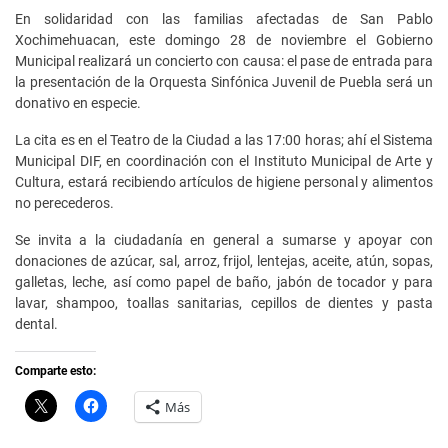
En solidaridad con las familias afectadas de San Pablo
Xochimehuacan, este domingo 28 de noviembre el Gobierno
Municipal realizará un concierto con causa: el pase de entrada para
la presentación de la Orquesta Sinfónica Juvenil de Puebla será un
donativo en especie.
La cita es en el Teatro de la Ciudad a las 17:00 horas; ahí el Sistema
Municipal DIF, en coordinación con el Instituto Municipal de Arte y
Cultura, estará recibiendo artículos de higiene personal y alimentos
no perecederos.
Se invita a la ciudadanía en general a sumarse y apoyar con
donaciones de azúcar, sal, arroz, frijol, lentejas, aceite, atún, sopas,
galletas, leche, así como papel de baño, jabón de tocador y para
lavar, shampoo, toallas sanitarias, cepillos de dientes y pasta
dental.
Comparte esto:
C
H
Más
l
a
i
z
c
c