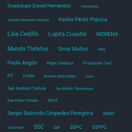
Guadalupe Daniel Hernández
Huejotzingo
Karina Pérez Popoca
Juntos Haremos Historia
Lilia Cedillo
Lupita Cuautle
MORENA
Mundo Tlatehui
Omar Muñoz
PAN
Paola Angón
Pepe Chedraui
Protección Civil
PT
PVEM
Roberto Solís Valles
Salud
San Andrés Cholula
San Martín Texmelucan
San Pedro Cholula
SEDIF
Sergio Salomón Céspedes Peregrina
SMDIF
SSC
SSPC
SSPPC
SSP
SOSAPACH